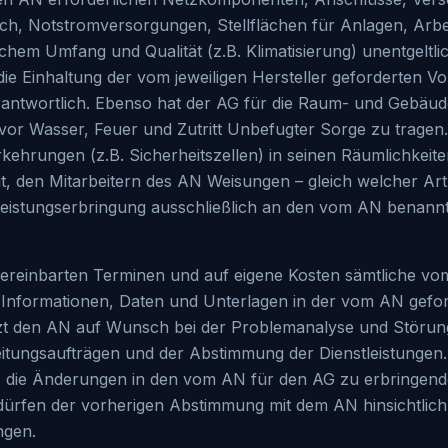
h, Notstromversorgungen, Stellflächen für Anlagen, Arbe
lichem Umfang und Qualität (z.B. Klimatisierung) unentgeltl
 die Einhaltung der vom jeweiligen Hersteller geforderten 
antwortlich. Ebenso hat der AG für die Raum- und Gebäude
or Wasser, Feuer und Zutritt Unbefugter Sorge zu tragen. 
ehrungen (z.B. Sicherheitszellen) in seinen Räumlichkeiten
gt, den Mitarbeitern des AN Weisungen – gleich welcher Art-
eistungserbringung ausschließlich an den vom AN benann
 vereinbarten Terminen und auf eigene Kosten sämtliche 
n Informationen, Daten und Unterlagen in der vom AN gefo
zt den AN auf Wunsch bei der Problemanalyse und Störung
itungsaufträgen und der Abstimmung der Dienstleistungen
, die Änderungen in den vom AN für den AG zu erbringend
ürfen der vorherigen Abstimmung mit dem AN hinsichtlich
ngen.